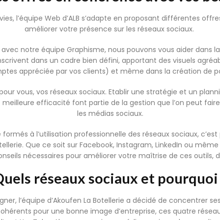
nvies, l’équipe Web d’ALB s’adapte en proposant différentes off
améliorer votre présence sur les réseaux sociaux.
n avec notre équipe Graphisme, nous pouvons vous aider dans la
’inscrivent dans un cadre bien défini, apportant des visuels agré
ptes appréciée par vos clients) et même dans la création de po
our vous, vos réseaux sociaux. Etablir une stratégie et un planni
 meilleure efficacité font partie de la gestion que l’on peut fa
les médias sociaux.
 formés à l’utilisation professionnelle des réseaux sociaux, c’es
ellerie. Que ce soit sur Facebook, Instagram, LinkedIn ou mêm
nseils nécessaires pour améliorer votre maîtrise de ces outils, 
uels réseaux sociaux et pourquoi
r, l’équipe d’Akoufen La Botellerie a décidé de concentrer ses
 cohérents pour une bonne image d’entreprise, ces quatre résea