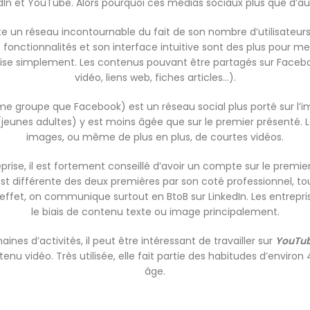
dIn et YouTube. Alors pourquoi ces médias sociaux plus que d’au
e un réseau incontournable du fait de son nombre d’utilisateurs 
ctionnalités et son interface intuitive sont des plus pour met
rise simplement. Les contenus pouvant être partagés sur Facebo
vidéo, liens web, fiches articles…).
 groupe que Facebook) est un réseau social plus porté sur l’im
 (jeunes adultes) y est moins âgée que sur le premier présenté. 
images, ou même de plus en plus, de courtes vidéos.
rise, il est fortement conseillé d’avoir un compte sur le premie
st différente des deux premières par son coté professionnel, tou
En effet, on communique surtout en BtoB sur LinkedIn. Les entrepr
le biais de contenu texte ou image principalement.
ines d’activités, il peut être intéressant de travailler sur
YouTu
u vidéo. Très utilisée, elle fait partie des habitudes d’environ 
âge.