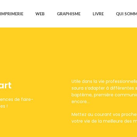
IMPRIMERIE
WEB
GRAPHISME
LIVRE
QUI SOMM
Utile dans la vie professionne
art
saura s’adapter à différentes s
baptême, première communion,
rences de faire-
encore…
es !
Mettez au courant vos proch
votre vie de la meilleure des m