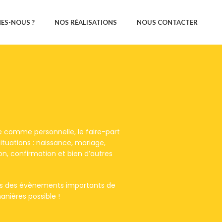
ES-NOUS ?
NOS RÉALISATIONS
NOUS CONTACTER
lle comme personnelle, le faire-part
ituations : naissance, mariage,
 confirmation et bien d’autres
es des évènements importants de
anières possible !