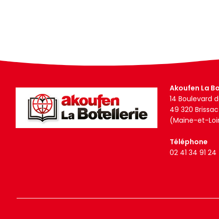
Akoufen La Bo
14 Boulevard d
49 320 Brissa
(Maine-et-Loi
Téléphone
02 41 34 91 24