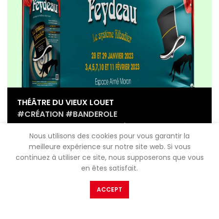
THÉÂTRE DU VIEUX LOUET
#CRÉATION #BANDEROLE
Conception et fabrication d'une banderole à
Nous utilisons des cookies pour vous garantir la
partir d'une affiche pour un spectacle.
meilleure expérience sur notre site web. Si vous
continuez à utiliser ce site, nous supposerons que vous
en êtes satisfait.
ACCEPT