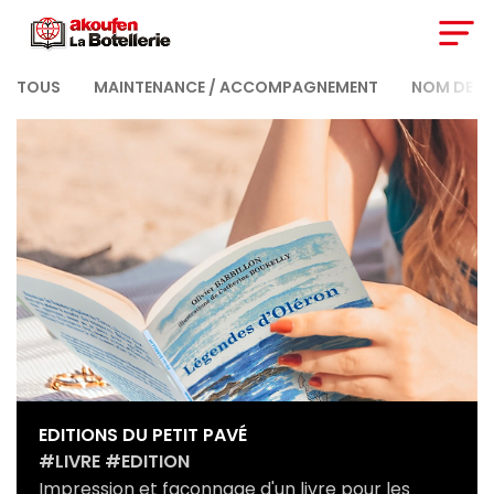
TOUS
MAINTENANCE / ACCOMPAGNEMENT
NOM DE D
EDITIONS DU PETIT PAVÉ
#LIVRE #EDITION
Impression et façonnage d'un livre pour les